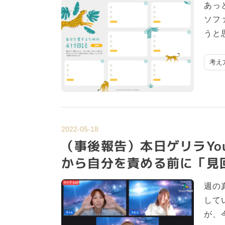
あっ
ソフ
うと
考え
2022-05-18
（事後報告）本日ゲリラYo
から自分を責める前に「見
週の
して
が、