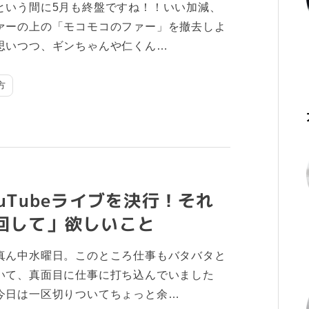
という間に5月も終盤ですね！！いい加減、
ァーの上の「モコモコのファー」を撤去しよ
思いつつ、ギンちゃんや仁くん…
方
uTubeライブを決行！それ
回して」欲しいこと
真ん中水曜日。このところ仕事もバタバタと
いて、真面目に仕事に打ち込んでいました
今日は一区切りついてちょっと余…