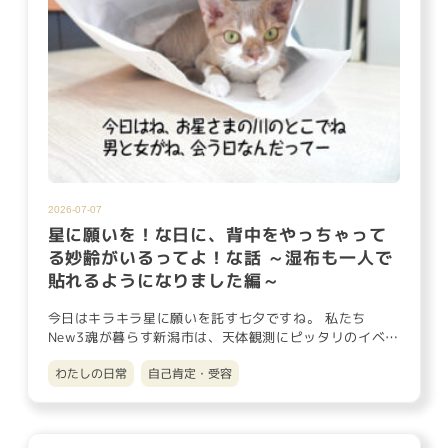
2026-07-07
星に願いを！な日に、背中をやっちゃって
る妙齢がいるってよ！な話 ～湿布も一人で
貼れるようになりました編～
今日はキラキラ星に願いを託す七夕ですね。 私たち
New3魂が暮らす新潟市は、天体観測にピッタリのイベン
トデイに「雨や曇り…
わたしの日常
自己肯定・受容