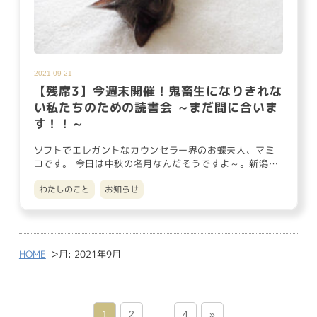
2021-09-21
【残席3】今週末開催！鬼畜生になりきれな
い私たちのための読書会 ～まだ間に合いま
す！！～
ソフトでエレガントなカウンセラー界のお蝶夫人、マミ
コです。 今日は中秋の名月なんだそうですよ～。新潟市
は今日は20日振り…
わたしのこと
お知らせ
>
HOME
月:
2021年9月
1
2
…
4
»