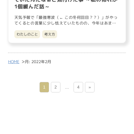
1個緩んだ話～
天気予報で「最強寒波（← この冬何回目？？）」がやっ
てくるとの言葉に少し怯えていたものの、今年はあまり
雪が降らずに済んで…
わたしのこと
考え方
>
HOME
月:
2022年2月
1
2
…
4
»