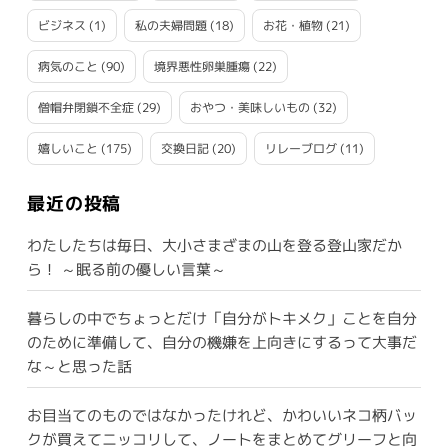
ビジネス
(1)
私の夫婦問題
(18)
お花・植物
(21)
病気のこと
(90)
境界悪性卵巣腫瘍
(22)
僧帽弁閉鎖不全症
(29)
おやつ・美味しいもの
(32)
嬉しいこと
(175)
交換日記
(20)
リレーブログ
(11)
最近の投稿
わたしたちは毎日、大小さまざまの山を登る登山家だか
ら！ ～眠る前の優しい言葉～
暮らしの中でちょっとだけ「自分がトキメク」ことを自分
のために準備して、自分の機嫌を上向きにするって大事だ
な～と思った話
お目当てのものではなかったけれど、かわいいネコ柄バッ
クが買えてニッコリして、ノートをまとめてグリーフと向