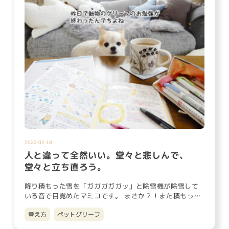
2022-02-18
人と違って全然いい。堂々と悲しんで、
堂々と立ち直ろう。
降り積もった雪を「ガガガガガッ」と除雪機が除雪して
いる音で目覚めたマミコです。 まさか？！また積もっち
ゃったの？！と慌て…
考え方
ペットグリーフ