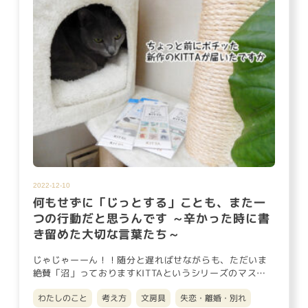
2022-12-10
何もせずに「じっとする」ことも、また一
つの行動だと思うんです ～辛かった時に書
き留めた大切な言葉たち～
じゃじゃーーん！！随分と遅ればせながらも、ただいま
絶賛「沼」っておりますKITTAというシリーズのマスキ
ングテープやミニ…
わたしのこと
考え方
文房具
失恋・離婚・別れ