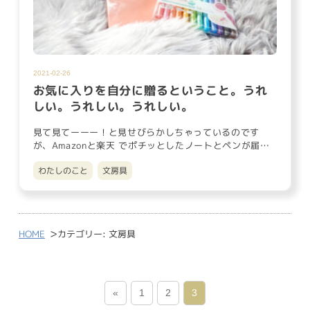
2021-02-26
お気に入りを自分に贈るということ。うれ
しい。うれしい。うれしい。
見て見てーーー！と見せびらかしちゃっているのです
が、Amazonと楽天 でポチッとしたノートとペンが届き
ました。 私は文…
わたしのこと
文房具
>
HOME
カテゴリー:
文房具
«
1
2
3