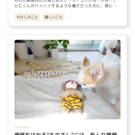
昨日の昼間は日が差し込んで「エアコンいる…かな？」
と仁くんがハァハァするような暑さだったのに、夜には
一気に冷え込み、網戸…
わたしのこと
嬉しいこと
2022-09-21
価値をはかる”ものさし”には、色んな種類