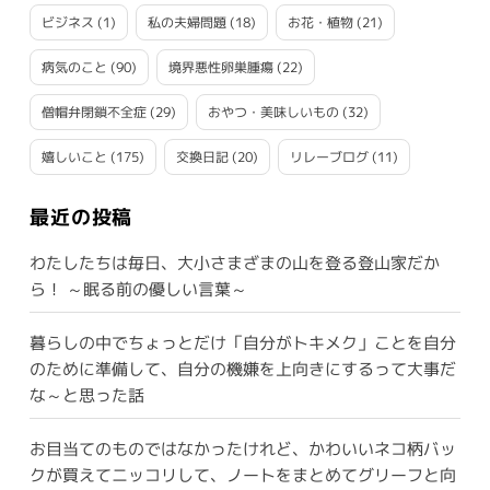
ビジネス
(1)
私の夫婦問題
(18)
お花・植物
(21)
病気のこと
(90)
境界悪性卵巣腫瘍
(22)
僧帽弁閉鎖不全症
(29)
おやつ・美味しいもの
(32)
嬉しいこと
(175)
交換日記
(20)
リレーブログ
(11)
最近の投稿
わたしたちは毎日、大小さまざまの山を登る登山家だか
ら！ ～眠る前の優しい言葉～
暮らしの中でちょっとだけ「自分がトキメク」ことを自分
のために準備して、自分の機嫌を上向きにするって大事だ
な～と思った話
お目当てのものではなかったけれど、かわいいネコ柄バッ
クが買えてニッコリして、ノートをまとめてグリーフと向