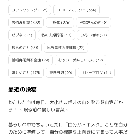
カウンセリング
(135)
ココロノマルシェ
(354)
お悩み相談
(392)
ご感想
(276)
みなさんの声
(8)
ビジネス
(1)
私の夫婦問題
(18)
お花・植物
(21)
病気のこと
(90)
境界悪性卵巣腫瘍
(22)
僧帽弁閉鎖不全症
(29)
おやつ・美味しいもの
(32)
嬉しいこと
(175)
交換日記
(20)
リレーブログ
(11)
最近の投稿
わたしたちは毎日、大小さまざまの山を登る登山家だか
ら！ ～眠る前の優しい言葉～
暮らしの中でちょっとだけ「自分がトキメク」ことを自分
のために準備して、自分の機嫌を上向きにするって大事だ