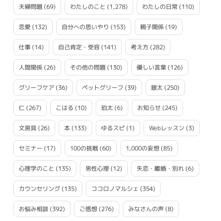
夫婦問題
(69)
わたしのこと
(1,278)
わたしの日常
(110)
恋愛
(132)
自分への思いやり
(153)
親子関係
(19)
仕事
(14)
自己肯定・受容
(141)
考え方
(282)
人間関係
(26)
その他の問題
(130)
優しい言葉
(126)
グリーフケア
(36)
ペットグリーフ
(39)
銀太
(250)
仁
(267)
こはる
(10)
珀太
(6)
お知らせ
(245)
文房具
(26)
本
(133)
ゆるスピ
(1)
Webレッスン
(3)
セミナー
(17)
100の挑戦
(60)
1,000の妄想
(85)
心理学のこと
(135)
男性心理
(12)
失恋・離婚・別れ
(6)
カウンセリング
(135)
ココロノマルシェ
(354)
お悩み相談
(392)
ご感想
(276)
みなさんの声
(8)