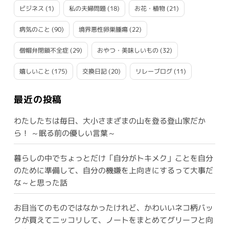
ビジネス
(1)
私の夫婦問題
(18)
お花・植物
(21)
病気のこと
(90)
境界悪性卵巣腫瘍
(22)
僧帽弁閉鎖不全症
(29)
おやつ・美味しいもの
(32)
嬉しいこと
(175)
交換日記
(20)
リレーブログ
(11)
最近の投稿
わたしたちは毎日、大小さまざまの山を登る登山家だか
ら！ ～眠る前の優しい言葉～
暮らしの中でちょっとだけ「自分がトキメク」ことを自分
のために準備して、自分の機嫌を上向きにするって大事だ
な～と思った話
お目当てのものではなかったけれど、かわいいネコ柄バッ
クが買えてニッコリして、ノートをまとめてグリーフと向