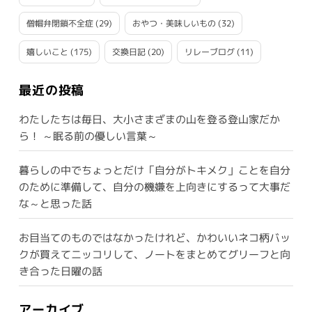
僧帽弁閉鎖不全症
(29)
おやつ・美味しいもの
(32)
嬉しいこと
(175)
交換日記
(20)
リレーブログ
(11)
最近の投稿
わたしたちは毎日、大小さまざまの山を登る登山家だか
ら！ ～眠る前の優しい言葉～
暮らしの中でちょっとだけ「自分がトキメク」ことを自分
のために準備して、自分の機嫌を上向きにするって大事だ
な～と思った話
お目当てのものではなかったけれど、かわいいネコ柄バッ
クが買えてニッコリして、ノートをまとめてグリーフと向
き合った日曜の話
アーカイブ