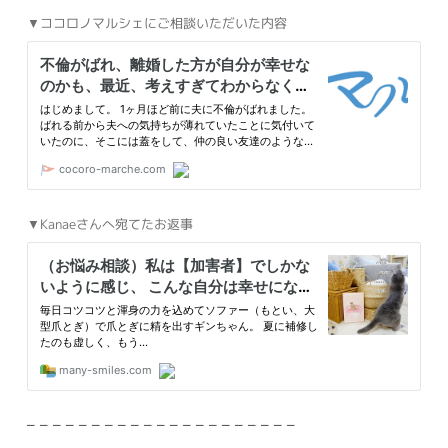
▼ココロノマルシェにご相談いただいた内容
▼Kanaeさんへ宛てたお返事
– – – – – – – – – – – – – – – – – – – – –