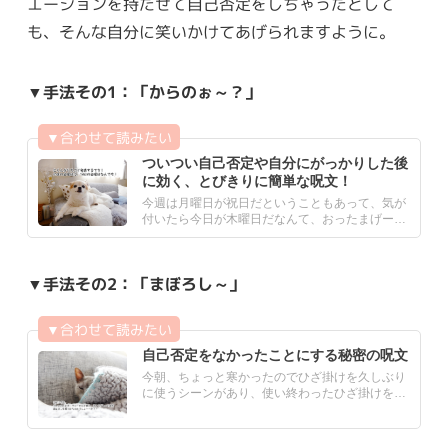
エーションを持たせて自己否定をしちゃったとして
も、そんな自分に笑いかけてあげられますように。
▼手法その1：「からのぉ～？」
ついつい自己否定や自分にがっかりした後
に効く、とびきりに簡単な呪文！
今週は月曜日が祝日だということもあって、気が
付いたら今日が木曜日だなんて、おったまげーー
ー。（← バブリーにお.....
▼手法その2：「まぼろし～」
自己否定をなかったことにする秘密の呪文
今朝、ちょっと寒かったのでひざ掛けを久しぶり
に使うシーンがあり、使い終わったひざ掛けをソ
ファーの上にポンと置い.....