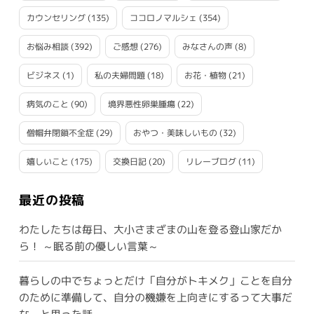
カウンセリング
(135)
ココロノマルシェ
(354)
お悩み相談
(392)
ご感想
(276)
みなさんの声
(8)
ビジネス
(1)
私の夫婦問題
(18)
お花・植物
(21)
病気のこと
(90)
境界悪性卵巣腫瘍
(22)
僧帽弁閉鎖不全症
(29)
おやつ・美味しいもの
(32)
嬉しいこと
(175)
交換日記
(20)
リレーブログ
(11)
最近の投稿
わたしたちは毎日、大小さまざまの山を登る登山家だか
ら！ ～眠る前の優しい言葉～
暮らしの中でちょっとだけ「自分がトキメク」ことを自分
のために準備して、自分の機嫌を上向きにするって大事だ