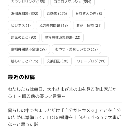
カウンセリング
(135)
ココロノマルシェ
(354)
お悩み相談
(392)
ご感想
(276)
みなさんの声
(8)
ビジネス
(1)
私の夫婦問題
(18)
お花・植物
(21)
病気のこと
(90)
境界悪性卵巣腫瘍
(22)
僧帽弁閉鎖不全症
(29)
おやつ・美味しいもの
(32)
嬉しいこと
(175)
交換日記
(20)
リレーブログ
(11)
最近の投稿
わたしたちは毎日、大小さまざまの山を登る登山家だか
ら！ ～眠る前の優しい言葉～
暮らしの中でちょっとだけ「自分がトキメク」ことを自分
のために準備して、自分の機嫌を上向きにするって大事だ
な～と思った話