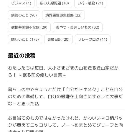
ビジネス
(1)
私の夫婦問題
(18)
お花・植物
(21)
病気のこと
(90)
境界悪性卵巣腫瘍
(22)
僧帽弁閉鎖不全症
(29)
おやつ・美味しいもの
(32)
嬉しいこと
(175)
交換日記
(20)
リレーブログ
(11)
最近の投稿
わたしたちは毎日、大小さまざまの山を登る登山家だか
ら！ ～眠る前の優しい言葉～
暮らしの中でちょっとだけ「自分がトキメク」ことを自分
のために準備して、自分の機嫌を上向きにするって大事だ
な～と思った話
お目当てのものではなかったけれど、かわいいネコ柄バッ
クが買えてニッコリして、ノートをまとめてグリーフと向