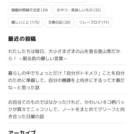
僧帽弁閉鎖不全症
(29)
おやつ・美味しいもの
(32)
嬉しいこと
(175)
交換日記
(20)
リレーブログ
(11)
最近の投稿
わたしたちは毎日、大小さまざまの山を登る登山家だか
ら！ ～眠る前の優しい言葉～
暮らしの中でちょっとだけ「自分がトキメク」ことを自分
のために準備して、自分の機嫌を上向きにするって大事だ
な～と思った話
お目当てのものではなかったけれど、かわいいネコ柄バッ
クが買えてニッコリして、ノートをまとめてグリーフと向
き合った日曜の話
アーカイブ