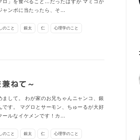
グロ」を食べること…だったはずが マミコが
ジャンボに当たったら、そ…
しのこと
銀太
仁
心理学のこと
を兼ねて～
めまして。 わが家のお兄ちゃんニャンコ、銀
んです。 マグロとサーモン、ちゅーるが大好
クールなイケメンです！カ…
しのこと
銀太
仁
心理学のこと