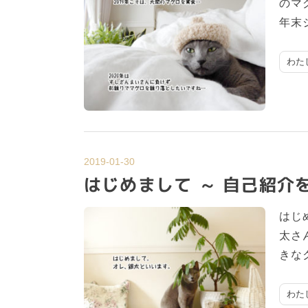
のマ
年末
わた
2019-01-30
はじめまして ～ 自己紹介
はじ
太さ
きな
わた