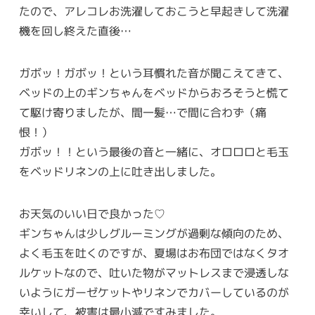
たので、アレコレお洗濯しておこうと早起きして洗濯
機を回し終えた直後…
ガボッ！ガボッ！という耳慣れた音が聞こえてきて、
ベッドの上のギンちゃんをベッドからおろそうと慌て
て駆け寄りましたが、間一髪…で間に合わず（痛
恨！）
ガボッ！！という最後の音と一緒に、オロロロと毛玉
をベッドリネンの上に吐き出しました。
お天気のいい日で良かった♡
ギンちゃんは少しグルーミングが過剰な傾向のため、
よく毛玉を吐くのですが、夏場はお布団ではなくタオ
ルケットなので、吐いた物がマットレスまで浸透しな
いようにガーゼケットやリネンでカバーしているのが
幸いして、被害は最小減ですみました。