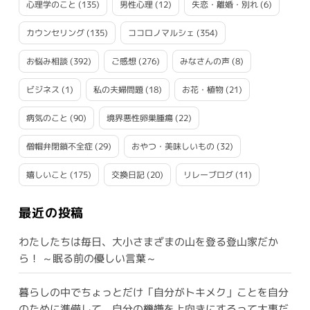
心理学のこと
(135)
男性心理
(12)
失恋・離婚・別れ
(6)
カウンセリング
(135)
ココロノマルシェ
(354)
お悩み相談
(392)
ご感想
(276)
みなさんの声
(8)
ビジネス
(1)
私の夫婦問題
(18)
お花・植物
(21)
病気のこと
(90)
境界悪性卵巣腫瘍
(22)
僧帽弁閉鎖不全症
(29)
おやつ・美味しいもの
(32)
嬉しいこと
(175)
交換日記
(20)
リレーブログ
(11)
最近の投稿
わたしたちは毎日、大小さまざまの山を登る登山家だか
ら！ ～眠る前の優しい言葉～
暮らしの中でちょっとだけ「自分がトキメク」ことを自分
のために準備して、自分の機嫌を上向きにするって大事だ