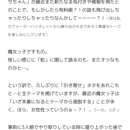
サちゃん」が最近また新たなる気付きや情報を得たと
のことで、もしかしたら有料級？！の話も飛び出しち
ゃったりしちゃったりなんかしてーーーー？！
（実は私
もウォーターバイオレットから繰り出されるであろう貴重なトーク
を楽しみにしています）
魔女っ子ですもの。
怪しい感じに「粒」に関して語るのも、またオツなも
のかと…。
という訳で、久しぶりに「引き寄せ」ネタをあれこれ
と…と主テーマを掲げていますが、最近の魔女っ子は
「いざ本番になるとテーマから逸脱する」ことが多
く、ほら、女性性っていうのぉ～？！
← うーわ、うざっ
事前に3人娘でやり取りしている時に盛り上がった後で