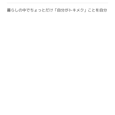
暮らしの中でちょっとだけ「自分がトキメク」ことを自分
のために準備して、自分の機嫌を上向きにするって大事だ
な～と思った話
お目当てのものではなかったけれど、かわいいネコ柄バッ
クが買えてニッコリして、ノートをまとめてグリーフと向
き合った日曜の話
アーカイブ