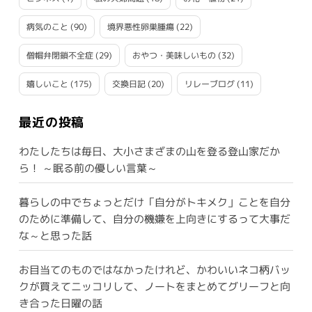
病気のこと
(90)
境界悪性卵巣腫瘍
(22)
僧帽弁閉鎖不全症
(29)
おやつ・美味しいもの
(32)
嬉しいこと
(175)
交換日記
(20)
リレーブログ
(11)
最近の投稿
わたしたちは毎日、大小さまざまの山を登る登山家だか
ら！ ～眠る前の優しい言葉～
暮らしの中でちょっとだけ「自分がトキメク」ことを自分
のために準備して、自分の機嫌を上向きにするって大事だ
な～と思った話
お目当てのものではなかったけれど、かわいいネコ柄バッ
クが買えてニッコリして、ノートをまとめてグリーフと向
き合った日曜の話