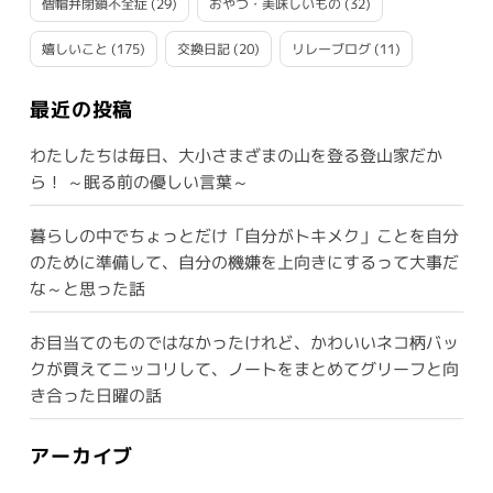
僧帽弁閉鎖不全症
(29)
おやつ・美味しいもの
(32)
嬉しいこと
(175)
交換日記
(20)
リレーブログ
(11)
最近の投稿
わたしたちは毎日、大小さまざまの山を登る登山家だか
ら！ ～眠る前の優しい言葉～
暮らしの中でちょっとだけ「自分がトキメク」ことを自分
のために準備して、自分の機嫌を上向きにするって大事だ
な～と思った話
お目当てのものではなかったけれど、かわいいネコ柄バッ
クが買えてニッコリして、ノートをまとめてグリーフと向
き合った日曜の話
アーカイブ