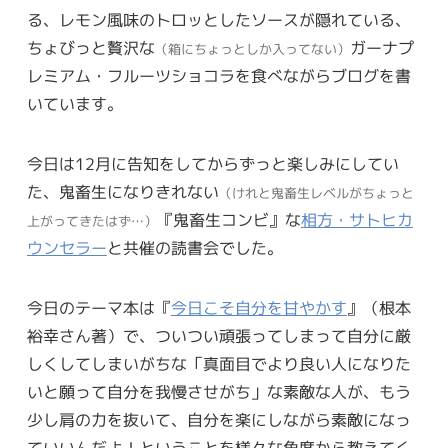
る、レモン風味のトロッとしたソースが隠れている、
ちょびっと贅沢な
ガーナプ
（箱にちょっとしか入ってない）
レミアム・フルーツショコラを食べながらブログを書
いています。
今日は12月に告知をしてからずっと楽しみにしてい
た、鬼畜生になりきれない
（けれと鬼畜生レベルがちょっと
『鬼畜生コンビ』な
相方・サトヒカ
上がってきたはず…）
ウンセラー
と共催の読書会でした。
今日のテーマ本は『
今日こそ自分を甘やかす
』（根本
裕幸さん著）で、ついつい頑張ってしまって自分に厳
しくしてしまいがちな「真面目でより良い人になりた
いと願って自分を我慢させがち」な素敵な人が、もう
少し肩の力を抜いて、自分を楽にしながら素敵になっ