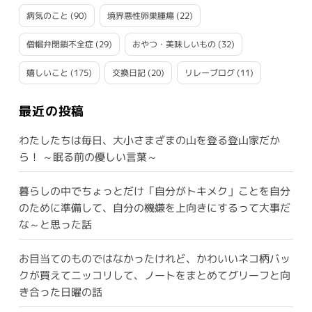
病気のこと
(90)
境界悪性卵巣腫瘍
(22)
僧帽弁閉鎖不全症
(29)
おやつ・美味しいもの
(32)
嬉しいこと
(175)
交換日記
(20)
リレーブログ
(11)
最近の投稿
わたしたちは毎日、大小さまざまの山を登る登山家だか
ら！ ～眠る前の優しい言葉～
暮らしの中でちょっとだけ「自分がトキメク」ことを自分
のために準備して、自分の機嫌を上向きにするって大事だ
な～と思った話
お目当てのものではなかったけれど、かわいいネコ柄バッ
クが買えてニッコリして、ノートをまとめてグリーフと向
き合った日曜の話