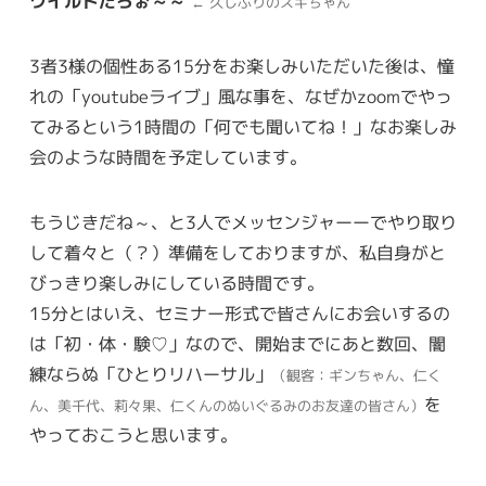
ワイルドだろぉ～～
← 久しぶりのスギちゃん
3者3様の個性ある15分をお楽しみいただいた後は、憧
れの「youtubeライブ」風な事を、なぜかzoomでやっ
てみるという1時間の「何でも聞いてね！」なお楽しみ
会のような時間を予定しています。
もうじきだね～、と3人でメッセンジャーーでやり取り
して着々と（？）準備をしておりますが、私自身がと
びっきり楽しみにしている時間です。
15分とはいえ、セミナー形式で皆さんにお会いするの
は「初・体・験♡」なので、開始までにあと数回、闇
練ならぬ「ひとりリハーサル」
（観客：ギンちゃん、仁く
を
ん、美千代、莉々果、仁くんのぬいぐるみのお友達の皆さん）
やっておこうと思います。