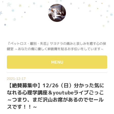
『ペットロス・離別・失恋』サヨナラの痛みと哀しみを癒す心の保
健室 ～あなたの傷に優しく絆創膏を貼るお手伝いをしています～
MENU
2021-12-17
【絶賛募集中】12/26（日）分かった気に
なれる心理学講座＆youtubeライブごっこ
～つまり、まだ沢山お席があるのでセール
スです！！～