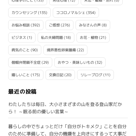
心理学のこと
(135)
男性心理
(12)
失恋・離婚・別れ
(6)
カウンセリング
(135)
ココロノマルシェ
(354)
お悩み相談
(392)
ご感想
(276)
みなさんの声
(8)
ビジネス
(1)
私の夫婦問題
(18)
お花・植物
(21)
病気のこと
(90)
境界悪性卵巣腫瘍
(22)
僧帽弁閉鎖不全症
(29)
おやつ・美味しいもの
(32)
嬉しいこと
(175)
交換日記
(20)
リレーブログ
(11)
最近の投稿
わたしたちは毎日、大小さまざまの山を登る登山家だか
ら！ ～眠る前の優しい言葉～
暮らしの中でちょっとだけ「自分がトキメク」ことを自分
のために準備して、自分の機嫌を上向きにするって大事だ