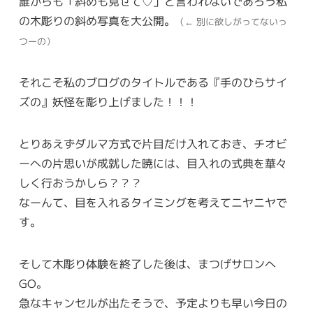
誰からも「斜めも見せて♡」と言われないであろう私
の木彫りの斜め写真を大公開。
（← 別に欲しがってないっ
つーの）
それこそ私のブログのタイトルである『手のひらサイ
ズの』妖怪を彫り上げました！！！
とりあえずダルマ方式で片目だけ入れておき、チオビ
ーへの片思いが成就した暁には、目入れの式典を華々
しく行おうかしら？？？
なーんて、目を入れるタイミングを考えてニヤニヤで
す。
そして木彫り体験を終了した後は、まつげサロンへ
GO。
急なキャンセルが出たそうで、予定よりも早い今日の