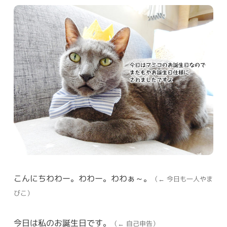
こんにちわわー。わわー。わわぁ～。
（← 今日も一人やま
びこ）
今日は私のお誕生日です。
（← 自己申告）