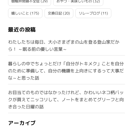
僧帽弁閉鎖不全症
(29)
おやつ・美味しいもの
(32)
嬉しいこと
(175)
交換日記
(20)
リレーブログ
(11)
最近の投稿
わたしたちは毎日、大小さまざまの山を登る登山家だか
ら！ ～眠る前の優しい言葉～
暮らしの中でちょっとだけ「自分がトキメク」ことを自分
のために準備して、自分の機嫌を上向きにするって大事だ
な～と思った話
お目当てのものではなかったけれど、かわいいネコ柄バッ
クが買えてニッコリして、ノートをまとめてグリーフと向
き合った日曜の話
アーカイブ