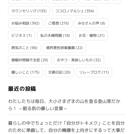
カウンセリング
(135)
ココロノマルシェ
(354)
お悩み相談
(392)
ご感想
(276)
みなさんの声
(8)
ビジネス
(1)
私の夫婦問題
(18)
お花・植物
(21)
病気のこと
(90)
境界悪性卵巣腫瘍
(22)
僧帽弁閉鎖不全症
(29)
おやつ・美味しいもの
(32)
嬉しいこと
(175)
交換日記
(20)
リレーブログ
(11)
最近の投稿
わたしたちは毎日、大小さまざまの山を登る登山家だか
ら！ ～眠る前の優しい言葉～
暮らしの中でちょっとだけ「自分がトキメク」ことを自分
のために準備して、自分の機嫌を上向きにするって大事だ